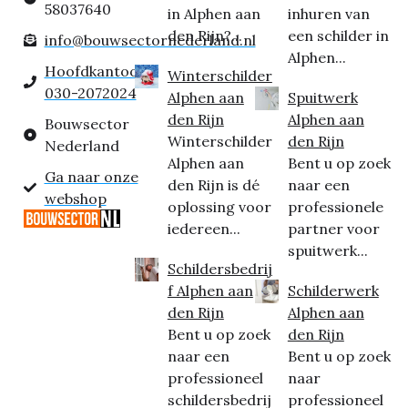
58037640
in Alphen aan
inhuren van
den Rijn?...
een schilder in
info@bouwsectornederland.nl
Alphen...
Hoofdkantoor:
Winterschilder
030-2072024
Alphen aan
Spuitwerk
den Rijn
Alphen aan
Bouwsector
Winterschilder
den Rijn
Nederland
Alphen aan
Bent u op zoek
Ga naar onze
den Rijn is dé
naar een
webshop
oplossing voor
professionele
iedereen...
partner voor
spuitwerk...
Schildersbedrij
f Alphen aan
Schilderwerk
den Rijn
Alphen aan
Bent u op zoek
den Rijn
naar een
Bent u op zoek
professioneel
naar
schildersbedrij
professioneel