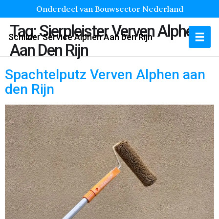
Onderdeel van Bouwsector Nederland
Tag:
Sierpleister Verven Alphen
Schilder Service Alphen Aan Den Rijn
Aan Den Rijn
Spachtelputz Verven Alphen aan
den Rijn