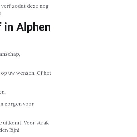
verf zodat deze nog
!
 in Alphen
manschap,
f op uw wensen. Of het
en.
en zorgen voor
e uitkomt. Voor strak
den Rijn!