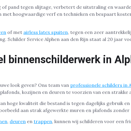
f pand tegen slijtage, verbetert de uitstraling en waard
n met hoogwaardige verf en technieken en bespaart kosten
ren
of met
airless latex spuiten
, tegen een zeer aantrekkeli
g. Schilder Service Alphen aan den Rijn staat al 20 jaar vo
el binnenschilderwerk in Al
ieuwe look geven? Ons team van
professionele schilders in 
plafonds, kozijnen en deuren te voorzien van een strakke 
van hoge kwaliteit die bestand is tegen dagelijks gebruik en
voorbeeld aan strak afgewerkte muren en plafonds zonder 
jnen
,
deuren
en
trappen
, kunnen wij schilderen voor een f