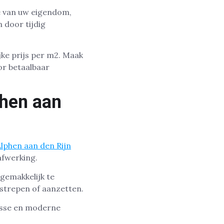
e van uw eigendom,
 door tijdig
jke prijs per m2. Maak
or betaalbaar
phen aan
Alphen aan den Rijn
afwerking.
 gemakkelijk te
strepen of aanzetten.
risse en moderne