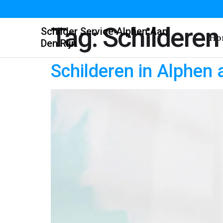
Tag:
Schilderen
Schilder Service Alphen Aan
Ho
Den Rijn
Schilderen in Alphen 