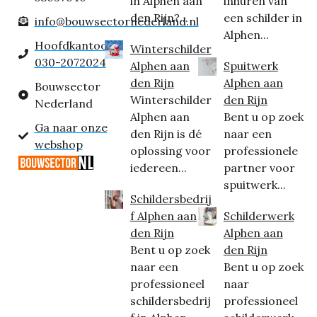
in Alphen aan
inhuren van
den Rijn?...
een schilder in
info@bouwsectornederland.nl
Alphen...
Hoofdkantoor:
Winterschilder
030-2072024
Alphen aan
Spuitwerk
den Rijn
Alphen aan
Bouwsector
Winterschilder
den Rijn
Nederland
Alphen aan
Bent u op zoek
Ga naar onze
den Rijn is dé
naar een
webshop
oplossing voor
professionele
iedereen...
partner voor
spuitwerk...
Schildersbedrij
f Alphen aan
Schilderwerk
den Rijn
Alphen aan
Bent u op zoek
den Rijn
naar een
Bent u op zoek
professioneel
naar
schildersbedrij
professioneel