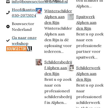
den Rijn?...
een schilder in
info@bouwsectornederland.nl
Alphen...
Hoofdkantoor:
Winterschilder
030-2072024
Alphen aan
Spuitwerk
den Rijn
Alphen aan
Bouwsector
Winterschilder
den Rijn
Nederland
Alphen aan
Bent u op zoek
Ga naar onze
den Rijn is dé
naar een
webshop
oplossing voor
professionele
iedereen...
partner voor
spuitwerk...
Schildersbedrij
f Alphen aan
Schilderwerk
den Rijn
Alphen aan
Bent u op zoek
den Rijn
naar een
Bent u op zoek
professioneel
naar
schildersbedrij
professioneel
f in Alphen...
schilderwerk