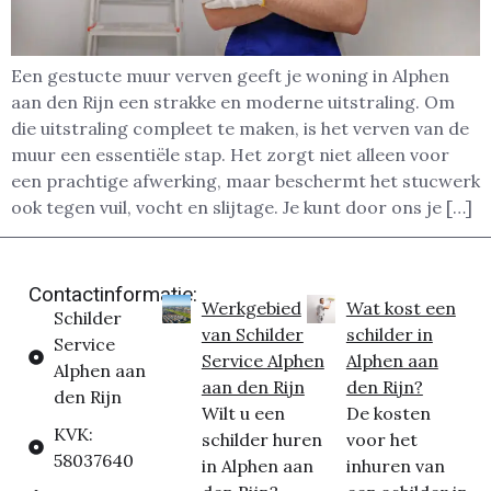
Een gestucte muur verven geeft je woning in Alphen
aan den Rijn een strakke en moderne uitstraling. Om
die uitstraling compleet te maken, is het verven van de
muur een essentiële stap. Het zorgt niet alleen voor
een prachtige afwerking, maar beschermt het stucwerk
ook tegen vuil, vocht en slijtage. Je kunt door ons je […]
Contactinformatie:
Werkgebied
Wat kost een
Schilder
van Schilder
schilder in
Service
Service Alphen
Alphen aan
Alphen aan
aan den Rijn
den Rijn?
den Rijn
Wilt u een
De kosten
KVK:
schilder huren
voor het
58037640
in Alphen aan
inhuren van