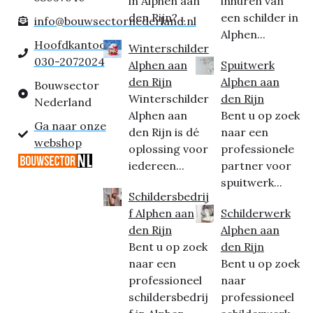
in Alphen aan
inhuren van
den Rijn?...
een schilder in
info@bouwsectornederland.nl
Alphen...
Hoofdkantoor:
Winterschilder
030-2072024
Alphen aan
Spuitwerk
den Rijn
Alphen aan
Bouwsector
Winterschilder
den Rijn
Nederland
Alphen aan
Bent u op zoek
Ga naar onze
den Rijn is dé
naar een
webshop
oplossing voor
professionele
iedereen...
partner voor
spuitwerk...
Schildersbedrij
f Alphen aan
Schilderwerk
den Rijn
Alphen aan
Bent u op zoek
den Rijn
naar een
Bent u op zoek
professioneel
naar
schildersbedrij
professioneel