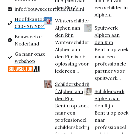
in Alphen aan
inhuren van
den Rijn?...
een schilder in
info@bouwsectornederland.nl
Alphen...
Hoofdkantoor:
Winterschilder
030-2072024
Alphen aan
Spuitwerk
den Rijn
Alphen aan
Bouwsector
Winterschilder
den Rijn
Nederland
Alphen aan
Bent u op zoek
Ga naar onze
den Rijn is dé
naar een
webshop
oplossing voor
professionele
iedereen...
partner voor
spuitwerk...
Schildersbedrij
f Alphen aan
Schilderwerk
den Rijn
Alphen aan
Bent u op zoek
den Rijn
naar een
Bent u op zoek
professioneel
naar
schildersbedrij
professioneel