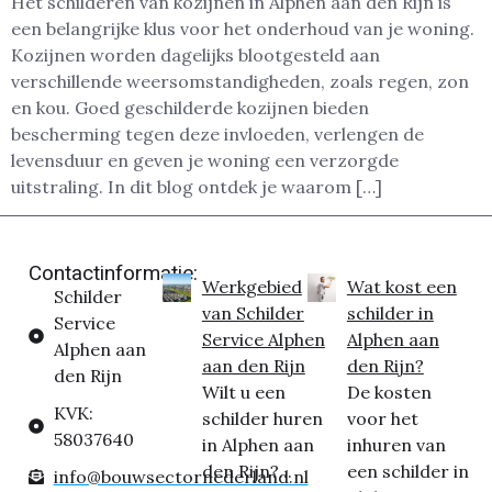
Het schilderen van kozijnen in Alphen aan den Rijn is
een belangrijke klus voor het onderhoud van je woning.
Kozijnen worden dagelijks blootgesteld aan
verschillende weersomstandigheden, zoals regen, zon
en kou. Goed geschilderde kozijnen bieden
bescherming tegen deze invloeden, verlengen de
levensduur en geven je woning een verzorgde
uitstraling. In dit blog ontdek je waarom […]
Contactinformatie:
Werkgebied
Wat kost een
Schilder
van Schilder
schilder in
Service
Service Alphen
Alphen aan
Alphen aan
aan den Rijn
den Rijn?
den Rijn
Wilt u een
De kosten
KVK:
schilder huren
voor het
58037640
in Alphen aan
inhuren van
den Rijn?...
een schilder in
info@bouwsectornederland.nl