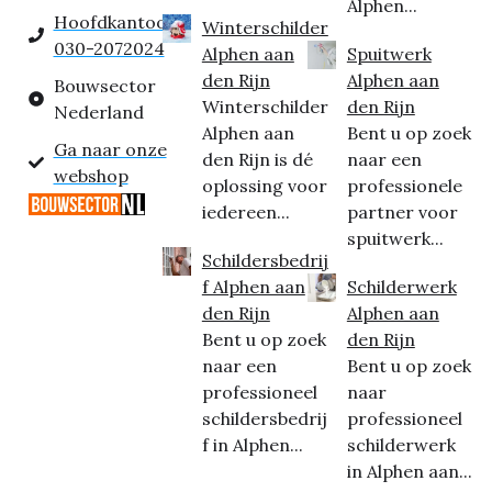
Alphen...
Hoofdkantoor:
Winterschilder
030-2072024
Alphen aan
Spuitwerk
den Rijn
Alphen aan
Bouwsector
Winterschilder
den Rijn
Nederland
Alphen aan
Bent u op zoek
Ga naar onze
den Rijn is dé
naar een
webshop
oplossing voor
professionele
iedereen...
partner voor
spuitwerk...
Schildersbedrij
f Alphen aan
Schilderwerk
den Rijn
Alphen aan
Bent u op zoek
den Rijn
naar een
Bent u op zoek
professioneel
naar
schildersbedrij
professioneel
f in Alphen...
schilderwerk
in Alphen aan...